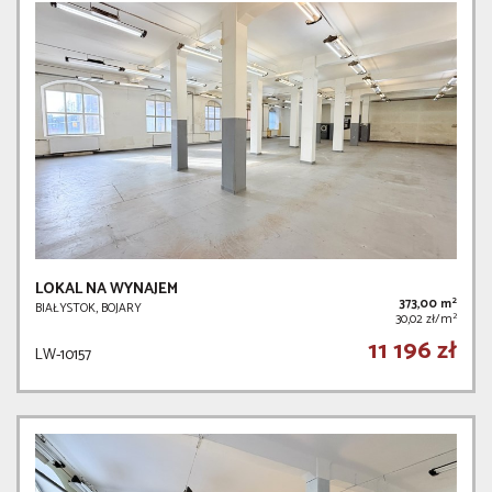
LOKAL NA WYNAJEM
2
373,00 m
BIAŁYSTOK, BOJARY
2
30,02 zł/m
11 196 zł
LW-10157