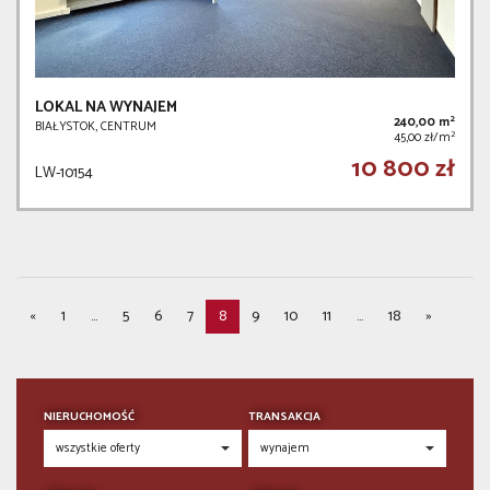
LOKAL NA WYNAJEM
2
240,00 m
BIAŁYSTOK, CENTRUM
2
45,00 zł/m
10 800 zł
LW-10154
«
1
...
5
6
7
8
9
10
11
...
18
»
NIERUCHOMOŚĆ
TRANSAKCJA