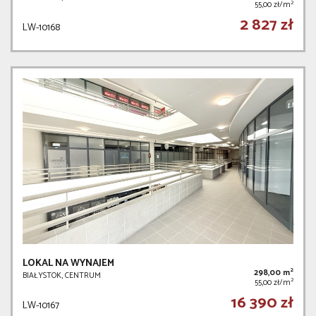
2
55,00 zł/m
2 827 zł
LW-10168
LOKAL NA WYNAJEM
2
298,00 m
BIAŁYSTOK, CENTRUM
2
55,00 zł/m
16 390 zł
LW-10167