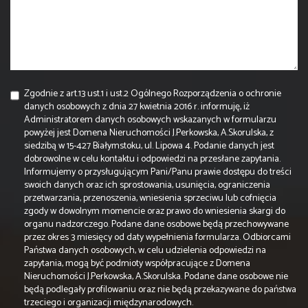
Zgodnie z art.13 ust.1 i ust.2 Ogólnego Rozporządzenia o ochronie
danych osobowych z dnia 27 kwietnia 2016 r. informuję, iż
Administratorem danych osobowych wskazanych w formularzu
powyżej jest Domena Nieruchomości J.Perkowska, A.Skorulska, z
siedzibą w 15-427 Białymstoku, ul. Lipowa 4. Podanie danych jest
dobrowolne w celu kontaktu i odpowiedzi na przesłane zapytania.
Informujemy o przysługującym Pani/Panu prawie dostępu do treści
swoich danych oraz ich sprostowania, usunięcia, ograniczenia
przetwarzania, przenoszenia, wniesienia sprzeciwu lub cofnięcia
zgody w dowolnym momencie oraz prawo do wniesienia skargi do
organu nadzorczego. Podane dane osobowe będą przechowywane
przez okres 3 miesięcy od daty wypełnienia formularza. Odbiorcami
Państwa danych osobowych, w celu udzielenia odpowiedzi na
zapytania, mogą być podmioty współpracujące z Domena
Nieruchomości J.Perkowska, A.Skorulska. Podane dane osobowe nie
będą podlegały profilowaniu oraz nie będą przekazywane do państwa
trzeciego i organizacji międzynarodowych.