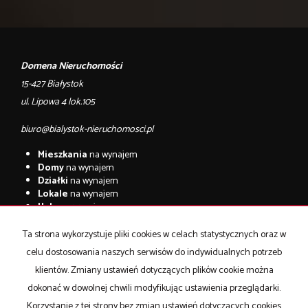
Domena Nieruchomości
15-427 Białystok
ul. Lipowa 4 lok.105
biuro@bialystok-nieruchomosci.pl
Mieszkania
na wynajem
Domy
na wynajem
Działki
na wynajem
Lokale
na wynajem
Hale
na wynajem
Obiekty
na wynajem
Ta strona wykorzystuje pliki cookies w celach statystycznych oraz w
Mieszkania
na sprzedaż
celu dostosowania naszych serwisów do indywidualnych potrzeb
Domy
na sprzedaż
Działki
na sprzedaż
klientów. Zmiany ustawień dotyczących plików cookie można
Lokale
na sprzedaż
dokonać w dowolnej chwili modyfikując ustawienia przeglądarki.
Hale
na sprzedaż
Korzystanie z tej strony bez zmian ustawień dotyczących cookies