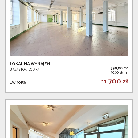
LOKAL NA WYNAJEM
2
390,00 m
BIAŁYSTOK, BOJARY
2
30,00 zł/m
11 700 zł
LW-10156