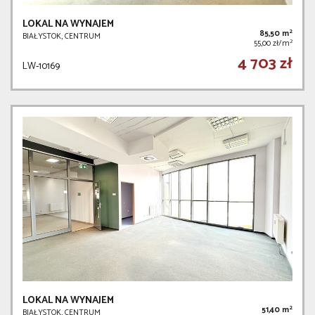
LOKAL NA WYNAJEM
2
85,50 m
BIAŁYSTOK, CENTRUM
2
55,00 zł/m
4 703 zł
LW-10169
LOKAL NA WYNAJEM
2
51,40 m
BIAŁYSTOK, CENTRUM