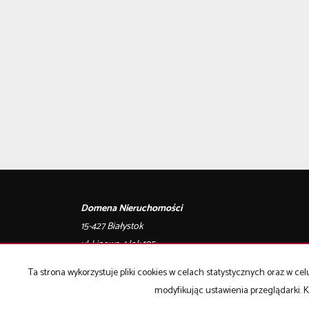
Domena Nieruchomości
15-427 Białystok
ul. Lipowa 4 lok.105
biuro@bialystok-nieruchomosci.pl
Ta strona wykorzystuje pliki cookies w celach statystycznych oraz w 
modyfikując ustawienia przeglądarki. K