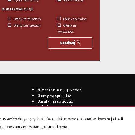
Rynek pierwotny
Rynek wtórny
DODATKOWE OPCJE
Oferty ze zdjęciem
Oferty specjalne
Oferty bez prowizji
Oferty na
wyłączność
szukaj
Mieszkania
na sprzedaż
Domy
na sprzedaż
Działki
na sprzedaż
Lokale
na sprzedaż
Hale
na sprzedaż
Obiekty
na sprzedaż
ny ustawień dotyczących plików cookie można dokonać w dowolnej chwili
będą one zapisane w pamięci urządzenia.