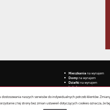
Mieszkania
na wynajem
Domy
na wynajem
Działki
na wynajem
Lokale
na wynajem
Hale
na wynajem
Obiekty
na wynajem
celu dostosowania naszych serwisów do indywidualnych potrzeb klientów. Zmia
orzystanie z tej strony bez zmian ustawień dotyczących cookies oznacza, że 