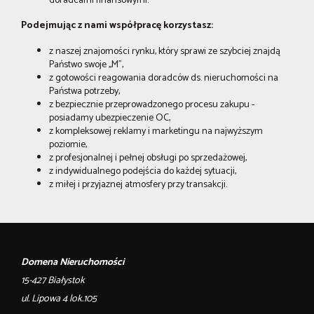
doradcami finansowymi.
Podejmując z nami współpracę korzystasz:
z naszej znajomości rynku, który sprawi ze szybciej znajdą
Państwo swoje ,,M”,
z gotowości reagowania doradców ds. nieruchomości na
Państwa potrzeby,
z bezpiecznie przeprowadzonego procesu zakupu -
posiadamy ubezpieczenie OC,
z kompleksowej reklamy i marketingu na najwyższym
poziomie,
z profesjonalnej i pełnej obsługi po sprzedażowej,
z indywidualnego podejścia do każdej sytuacji,
z miłej i przyjaznej atmosfery przy transakcji.
Domena Nieruchomości
15-427 Białystok
ul. Lipowa 4 lok.105