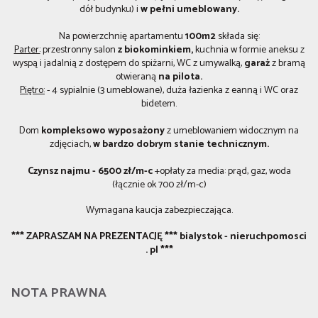
dół budynku) i
w pełni umeblowany.
Na powierzchnię apartamentu
100m2
składa się:
Parter:
przestronny salon
z
biokominkiem,
kuchnia w formie aneksu z
wyspą i jadalnią z dostępem do spiżarni, WC z umywalką,
garaż
z bramą
otwieraną
na pilota.
Piętro:
- 4 sypialnie (3 umeblowane), duża łazienka z eanną i WC oraz
bidetem.
Dom
kompleksowo wyposażony
z umeblowaniem widocznym na
zdjęciach,
w bardzo dobrym stanie technicznym.
Czynsz najmu
-
6500 zł/m-c
+opłaty za media: prąd, gaz, woda
(łącznie ok 700 zł/m-c)
Wymagana kaucja zabezpieczająca.
*** ZAPRASZAM NA PREZENTACJĘ *** bialystok - nieruchpomosci
. pl ***
NOTA PRAWNA