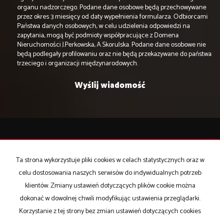
organu nadzorczego. Podane dane osobowe będą przechowywane
przez okres 3 miesięcy od daty wypełnienia formularza. Odbiorcami
Państwa danych osobowych, w celu udzielenia odpowiedzi na
zapytania, mogą być podmioty współpracujące z Domena
Nieruchomości J.Perkowska, A.Skorulska. Podane dane osobowe nie
będą podlegały profilowaniu oraz nie będą przekazywane do państwa
trzeciego i organizacji międzynarodowych.
Domena Nieruchomości
15-427 Białystok
Ta strona wykorzystuje pliki cookies w celach statystycznych oraz w
ul. Lipowa 4 lok.105
celu dostosowania naszych serwisów do indywidualnych potrzeb
klientów. Zmiany ustawień dotyczących plików cookie można
biuro@bialystok-nieruchomosci.pl
dokonać w dowolnej chwili modyfikując ustawienia przeglądarki.
Mieszkania
na wynajem
Korzystanie z tej strony bez zmian ustawień dotyczących cookies
Domy
na wynajem