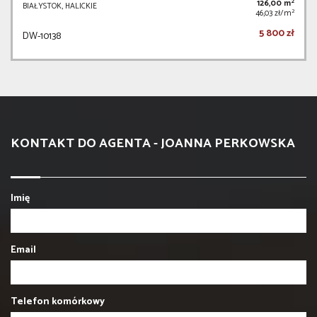
2
126,00 m
BIAŁYSTOK, HALICKIE
2
46,03 zł/m
5 800 zł
DW-10138
KONTAKT DO AGENTA - JOANNA PERKOWSKA
Imię
Email
Telefon komórkowy