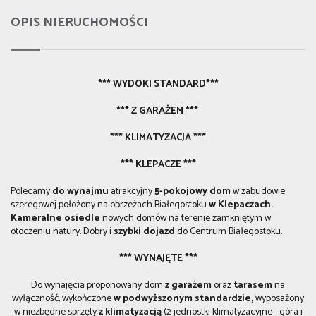
OPIS NIERUCHOMOŚCI
*** WYDOKI STANDARD***
*** Z GARAŻEM ***
*** KLIMATYZACJA ***
*** KLEPACZE ***
Polecamy
do wynajmu
atrakcyjny
5-pokojowy
dom
w zabudowie
szeregowej położony na obrzeżach Białegostoku
w Klepaczach.
Kameralne osiedle
nowych domów na terenie zamkniętym w
otoczeniu natury. Dobry i
szybki dojazd
do Centrum Białegostoku.
*** WYNAJĘTE ***
Do wynajęcia proponowany dom
z garażem
oraz
t
arasem
na
wyłączność, wykończone
w podwyższonym standardzie,
wyposażony
w niezbędne sprzęty
z klimatyzacją
(2 jednostki klimatyzacyjne - góra i