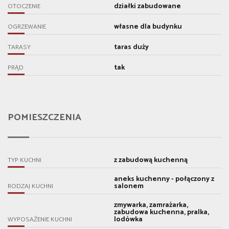
działki zabudowane
OTOCZENIE
własne dla budynku
OGRZEWANIE
taras duży
TARASY
tak
PRĄD
POMIESZCZENIA
z zabudową kuchenną
TYP KUCHNI
aneks kuchenny - połączony z
salonem
RODZAJ KUCHNI
zmywarka, zamrażarka,
zabudowa kuchenna, pralka,
lodówka
WYPOSAŻENIE KUCHNI