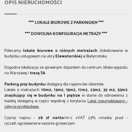
OPIS NIERUCHOMOŚCI
*** LOKALE BIUROWE Z PARKINGIEM ***
*** DOWOLNA KONFIGURACJA METRAŻY ***
​Polecamy
lokale biurowe o różnych metrażach
zlokalizowane w
budynku usługowym na ulicy
Elewatorskiej
w Białymstoku.
Dogodna lokalizacja ze sprawnym dojazdem do centrum, blisko wyjazdu
na Warszawę i
trasę S8
.
Parking przy budynku
dostępny dla najemców i klientów.
Lokale o metrażach
10m2,
13m2,
15m2,
17m2,
23m2,
33 m2,
53m2
znajdujący się w budynku na I piętrze
w stanie do odnowienia z
toaletą dostępną w części wspólnej z korytarza.
Lokal nieumeblowany -
zdjęcie przykładowe.
Czynsz najmu -
28 zł netto
/m-c +VAT 23% +media: prad -
ryczałt, ogrzewanie w sezonie grzewczym.