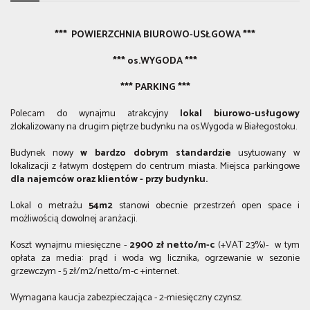
*** POWIERZCHNIA BIUROWO-USŁGOWA ***
*** os.WYGODA ***
*** PARKING ***
Polecam do wynajmu atrakcyjny
lokal biurowo-usługowy
zlokalizowany na drugim piętrze budynku na os.Wygoda w Białegostoku.
Budynek nowy
w bardzo dobrym standardzie
usytuowany w
lokalizacji z łatwym dostępem do centrum miasta. Miejsca parkingowe
dla najemców oraz klientów - przy budynku.
Lokal o metrażu
54m2
stanowi obecnie przestrzeń open space i
możliwością dowolnej aranżacji.
Koszt wynajmu miesięczne -
2900
zł netto/m-c
(+VAT 23%)- w tym
opłata za media: prąd i woda wg licznika, ogrzewanie w sezonie
grzewczym - 5 zł/m2/netto/m-c +internet.
Wymagana kaucja zabezpieczająca - 2-miesięczny czynsz.