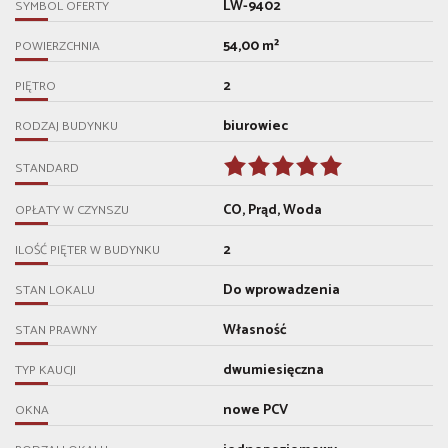
LW-9402
SYMBOL OFERTY
54,00 m²
POWIERZCHNIA
2
PIĘTRO
biurowiec
RODZAJ BUDYNKU
STANDARD
CO, Prąd, Woda
OPŁATY W CZYNSZU
2
ILOŚĆ PIĘTER W BUDYNKU
Do wprowadzenia
STAN LOKALU
Własność
STAN PRAWNY
dwumiesięczna
TYP KAUCJI
nowe PCV
OKNA