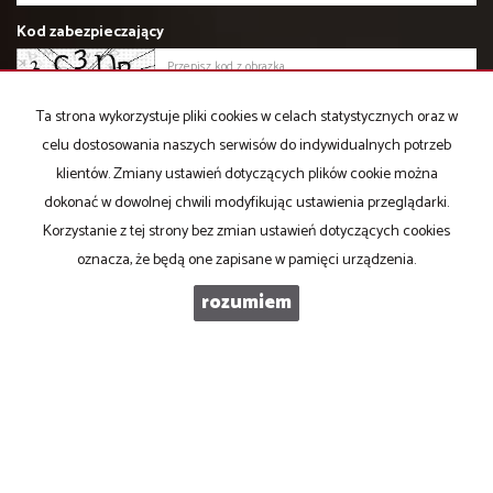
Kod zabezpieczający
Wiadomość
Ta strona wykorzystuje pliki cookies w celach statystycznych oraz w
celu dostosowania naszych serwisów do indywidualnych potrzeb
klientów. Zmiany ustawień dotyczących plików cookie można
dokonać w dowolnej chwili modyfikując ustawienia przeglądarki.
Korzystanie z tej strony bez zmian ustawień dotyczących cookies
oznacza, że będą one zapisane w pamięci urządzenia.
Zgodnie z art.13 ust.1 i ust.2 Ogólnego Rozporządzenia o ochronie
danych osobowych z dnia 27 kwietnia 2016 r. informuję, iż
rozumiem
Administratorem danych osobowych wskazanych w formularzu
powyżej jest Domena Nieruchomości J.Perkowska, A.Skorulska, z
siedzibą w 15-427 Białymstoku, ul. Lipowa 4. Podanie danych jest
dobrowolne w celu kontaktu i odpowiedzi na przesłane zapytania.
Informujemy o przysługującym Pani/Panu prawie dostępu do treści
swoich danych oraz ich sprostowania, usunięcia, ograniczenia
przetwarzania, przenoszenia, wniesienia sprzeciwu lub cofnięcia
zgody w dowolnym momencie oraz prawo do wniesienia skargi do
organu nadzorczego. Podane dane osobowe będą przechowywane