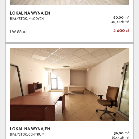
LOKAL NA WYNAJEM
2
60,00 m
BIAŁYSTOK, MŁODYCH
2
40,00 zł/m
2 400 zł
LW-8800
LOKAL NA WYNAJEM
2
36,00 m
BIAŁYSTOK, CENTRUM
2
69,44 zł/m