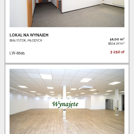
LOKAL NA WYNAJEM
2
56,00 m
BIAŁYSTOK, MŁODYCH
2
58,04 zł/m
3 250 zł
LW-8695