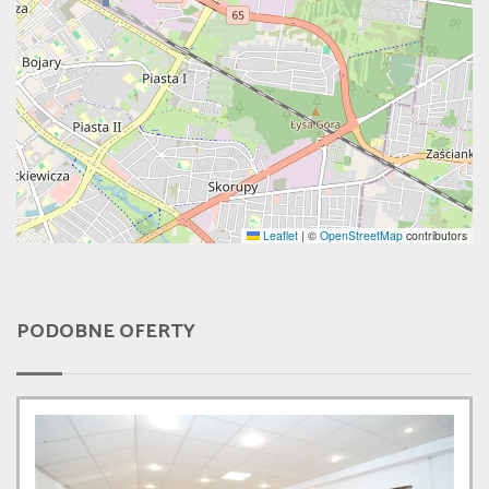
Leaflet
|
©
OpenStreetMap
contributors
PODOBNE OFERTY