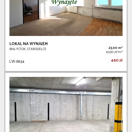
LOKAL NA WYNAJEM
2
23,00 m
BIAŁYSTOK, STAROSIELCE
2
20,00 zł/m
460 zł
LW-8634