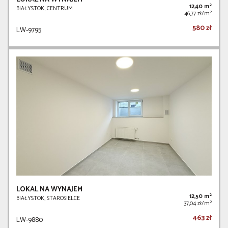
2
12,40 m
BIAŁYSTOK, CENTRUM
2
46,77 zł/m
580 zł
LW-9795
LOKAL NA WYNAJEM
2
12,50 m
BIAŁYSTOK, STAROSIELCE
2
37,04 zł/m
463 zł
LW-9880