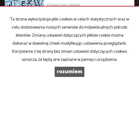
Wiadomość
Ta strona wykorzystuje pliki cookies w celach statystycznych oraz w
celu dostosowania naszych serwisów do indywidualnych potrzeb
klientów. Zmiany ustawień dotyczących plików cookie można
dokonać w dowolnej chwili modyfikując ustawienia przeglądarki.
Korzystanie z tej strony bez zmian ustawień dotyczących cookies
oznacza, że będą one zapisane w pamięci urządzenia.
Zgodnie z art.13 ust.1 i ust.2 Ogólnego Rozporządzenia o ochronie
danych osobowych z dnia 27 kwietnia 2016 r. informuję, iż
rozumiem
Administratorem danych osobowych wskazanych w formularzu
powyżej jest Domena Nieruchomości J.Perkowska, A.Skorulska, z
siedzibą w 15-427 Białymstoku, ul. Lipowa 4. Podanie danych jest
dobrowolne w celu kontaktu i odpowiedzi na przesłane zapytania.
Informujemy o przysługującym Pani/Panu prawie dostępu do treści
swoich danych oraz ich sprostowania, usunięcia, ograniczenia
przetwarzania, przenoszenia, wniesienia sprzeciwu lub cofnięcia
zgody w dowolnym momencie oraz prawo do wniesienia skargi do
organu nadzorczego. Podane dane osobowe będą przechowywane
przez okres 3 miesięcy od daty wypełnienia formularza. Odbiorcami
Państwa danych osobowych, w celu udzielenia odpowiedzi na