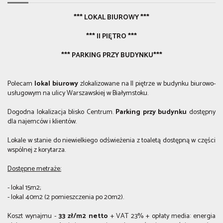
*** LOKAL BIUROWY ***
*** II PIĘTRO ***
*** PARKING PRZY BUDYNKU***
​Polecam
lokal biurowy
zlokalizowane na II piętrze w budynku biurowo-
usługowym na ulicy Warszawskiej w Białymstoku.
Dogodna lokalizacja blisko Centrum.
Parking przy budynku
dostępny
dla najemców i klientów.
Lokale w stanie do niewielkiego odświeżenia z toaletą dostępną w części
wspólnej z korytarza.
Dostępne metraże:
- lokal 15m2;
- lokal 40m2 (2 pomieszczenia po 20m2).
Koszt wynajmu -
33
zł/m2 nett
o
+ VAT 23% + opłaty media: energia