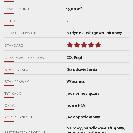
15,00 m²
POWIERZCHNIA
2
PIĘTRO
budynek usługowo- biurowy
RODZAJ BUDYNKU
STANDARD
CO, Prąd
OPŁATY WG LICZNIKÓW
Do odświeżenia
STAN LOKALU
Własność
STAN PRAWNY
jednomiesięczna
TYP KAUCJI
nowe PCV
OKNA
jednopoziomowy
RODZAJ LOKALU
biurowy, handlowo-usługowy,
handlowy, usługowy
PRZEZNACZENIE LOKALU