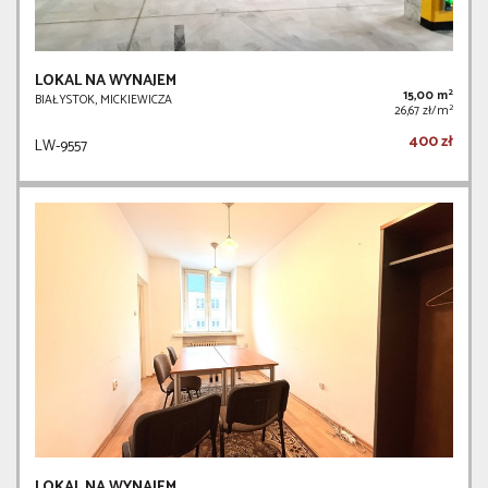
LOKAL NA WYNAJEM
2
15,00 m
BIAŁYSTOK, MICKIEWICZA
2
26,67 zł/m
400 zł
LW-9557
LOKAL NA WYNAJEM