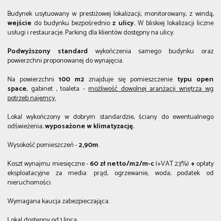
Budynek usytuowany w prestiżowej lokalizacji, monitorowany, z windą,
wejście
do budynku bezpośrednio
z ulicy.
W bliskiej lokalizacji liczne
usługi i restauracje. Parking dla klientów dostępny na ulicy.
Podwyższony standard
wykończenia samego budynku oraz
powierzchni proponowanej do wynajęcia.
Na powierzchni
100 m2
znajduje się pomieszczenie
typu open
space
, gabinet , toaleta -
możliwość dowolnej aranżacji wnętrza wg
potrzeb najemcy.
Lokal wykończony w dobrym standardzie,
ściany do ewentualnego
odświeżenia;
wyposażone w klimatyzację.
Wysokość pomieszczeń -
2,90m
.
Koszt wynajmu miesięczne -
60 zł netto/m2/m-c
(+VAT 23%)
+
opłaty
eksploatacyjne za media: prąd, ogrzewanie, woda; podatek od
nieruchomości.
Wymagana kaucja zabezpieczająca.
Lokal dostępny od 1 lipca.