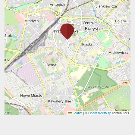
Leaflet
|
©
OpenStreetMap
contributors