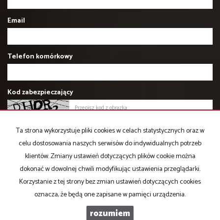
Email
Telefon komórkowy
Kod zabezpieczający
Wiadomość
Ta strona wykorzystuje pliki cookies w celach statystycznych oraz w
celu dostosowania naszych serwisów do indywidualnych potrzeb
klientów. Zmiany ustawień dotyczących plików cookie można
dokonać w dowolnej chwili modyfikując ustawienia przeglądarki.
Korzystanie z tej strony bez zmian ustawień dotyczących cookies
oznacza, że będą one zapisane w pamięci urządzenia.
Zgodnie z art.13 ust.1 i ust.2 Ogólnego Rozporządzenia o ochronie
danych osobowych z dnia 27 kwietnia 2016 r. informuję, iż
rozumiem