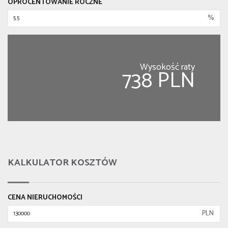
OPROCENTOWANIE ROCZNE
%
Wysokość raty
738 PLN
KALKULATOR KOSZTÓW
CENA NIERUCHOMOŚCI
PLN