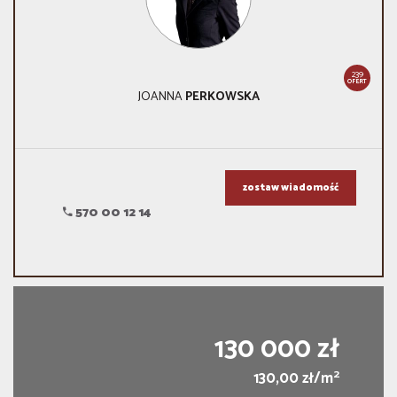
239
OFERT
JOANNA
PERKOWSKA
zostaw wiadomość
570 00 12 14
130 000 zł
2
130,00 zł/m