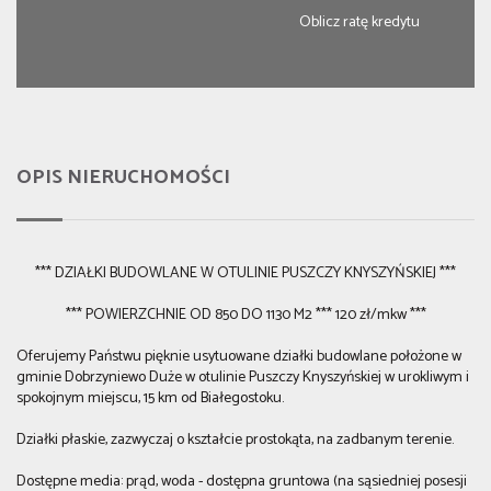
Oblicz ratę kredytu
OPIS NIERUCHOMOŚCI
*** DZIAŁKI BUDOWLANE W OTULINIE PUSZCZY KNYSZYŃSKIEJ ***
*** POWIERZCHNIE OD 850 DO 1130 M2 *** 120 zł/mkw ***
Oferujemy Państwu pięknie usytuowane działki budowlane położone w
gminie Dobrzyniewo Duże w otulinie Puszczy Knyszyńskiej w urokliwym i
spokojnym miejscu, 15 km od Białegostoku.
Działki płaskie, zazwyczaj o kształcie prostokąta, na zadbanym terenie.
Dostępne media: prąd, woda - dostępna gruntowa (na sąsiedniej posesji