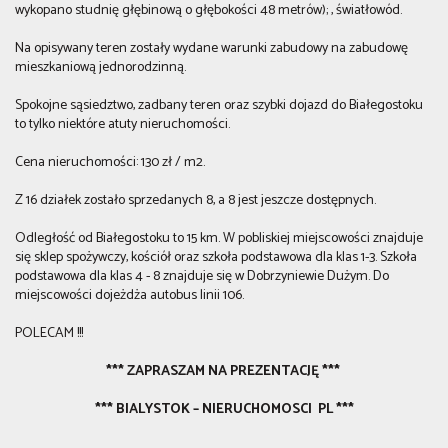
wykopano studnię głębinową o głębokości 48 metrów); , światłowód.
Na opisywany teren zostały wydane warunki zabudowy na zabudowę
mieszkaniową jednorodzinną.
Spokojne sąsiedztwo, zadbany teren oraz szybki dojazd do Białegostoku
to tylko niektóre atuty nieruchomości.
Cena nieruchomości: 130 zł / m2.
Z 16 działek zostało sprzedanych 8, a 8 jest jeszcze dostępnych.
Odległość od Białegostoku to 15 km. W pobliskiej miejscowości znajduje
się sklep spożywczy, kościół oraz szkoła podstawowa dla klas 1-3. Szkoła
podstawowa dla klas 4 - 8 znajduje się w Dobrzyniewie Dużym. Do
miejscowości dojeżdża autobus linii 106.
POLECAM !!!
*** ZAPRASZAM NA PREZENTACJĘ ***
*** BIALYSTOK – NIERUCHOMOSCI PL ***