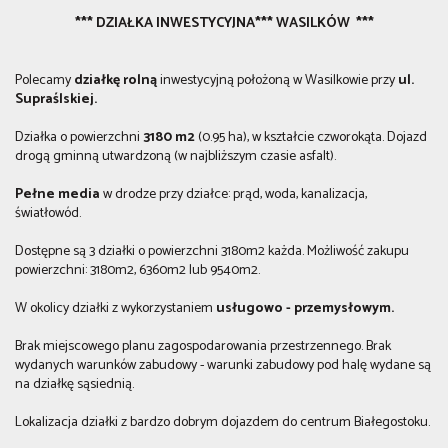
*** DZIAŁKA INWESTYCYJNA***
WASILKÓW ***
Polecamy
działkę rolną
inwestycyjną położoną w Wasilkowie przy
ul.
Supraślskiej.
Działka o powierzchni
3180 m2
(0.95 ha), w kształcie czworokąta. Dojazd
drogą gminną utwardzoną (w najbliższym czasie asfalt).
Pełne media
w drodze przy działce: prąd, woda, kanalizacja,
światłowód.
Dostępne są 3 działki o powierzchni 3180m2 każda. Możliwość zakupu
powierzchni: 3180m2, 6360m2 lub 9540m2.
W okolicy działki z wykorzystaniem
usługowo - przemysłowym.
Brak miejscowego planu zagospodarowania przestrzennego. Brak
wydanych warunków zabudowy - warunki zabudowy pod halę wydane są
na działkę sąsiednią.
Lokalizacja działki z bardzo dobrym dojazdem do centrum Białegostoku.