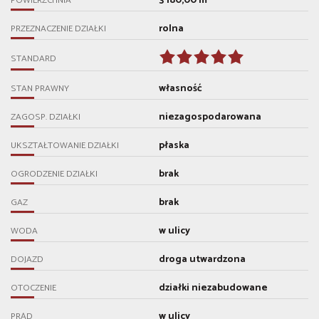
3 180,00 m²
POWIERZCHNIA
rolna
PRZEZNACZENIE DZIAŁKI
STANDARD
własność
STAN PRAWNY
niezagospodarowana
ZAGOSP. DZIAŁKI
płaska
UKSZTAŁTOWANIE DZIAŁKI
brak
OGRODZENIE DZIAŁKI
brak
GAZ
w ulicy
WODA
droga utwardzona
DOJAZD
działki niezabudowane
OTOCZENIE
w ulicy
PRĄD