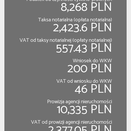
8,268 PLN
Taksa notarialna (opłata notarialna)
2,423.6 PLN
VAT od taksy notarialnej (opłaty notarialnej)
557.43 PLN
Wniosek do WKW
200 PLN
VAT od wniosku do WKW
46 PLN
Prowizja agencji nieruchomości
10,335 PLN
VAT od prowizji agencji nieruchomości
2,377.05 PLN