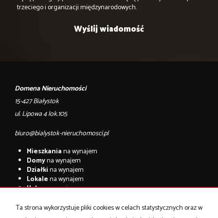
trzeciego i organizacji międzynarodowych.
Domena Nieruchomości
15-427 Białystok
ul. Lipowa 4 lok.105
biuro@bialystok-nieruchomosci.pl
Mieszkania
na wynajem
Domy
na wynajem
Działki
na wynajem
Lokale
na wynajem
Hale
na wynajem
Obiekty
na wynajem
Ta strona wykorzystuje pliki cookies w celach statystycznych oraz w
Mieszkania
na sprzedaż