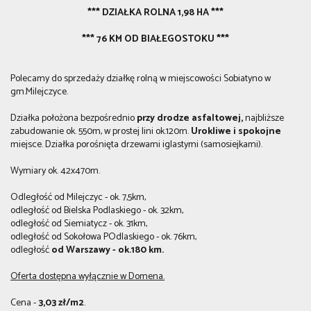
*** DZIAŁKA ROLNA 1,98 HA ***
*** 76 KM OD BIAŁEGOSTOKU ***
Polecamy do sprzedaży działkę rolną w miejscowości Sobiatyno w
gm.Milejczyce.
Działka położona bezpośrednio
przy drodze asfaltowej,
najbliższe
zabudowanie ok. 550m, w prostej lini ok.120m.
Urokliwe i spokojne
miejsce. Działka porośnięta drzewami iglastymi (samosiejkami).
Wymiary ok. 42x470m.
Odległość od Milejczyc - ok. 7,5km,
odległość od Bielska Podlaskiego - ok. 32km,
odległość od Siemiatycz - ok. 31km,
odległość od Sokołowa POdlaskiego - ok. 76km,
odległość
od Warszawy - ok.180 km.
Oferta dostępna wyłącznie w Domena.
Cena -
3,03 zł/m2
.