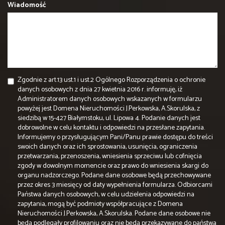
Wiadomość
Zgodnie z art.13 ust.1 i ust.2 Ogólnego Rozporządzenia o ochronie
danych osobowych z dnia 27 kwietnia 2016 r. informuję, iż
Administratorem danych osobowych wskazanych w formularzu
powyżej jest Domena Nieruchomości J.Perkowska, A.Skorulska, z
siedzibą w 15-427 Białymstoku, ul. Lipowa 4. Podanie danych jest
dobrowolne w celu kontaktu i odpowiedzi na przesłane zapytania.
Informujemy o przysługującym Pani/Panu prawie dostępu do treści
swoich danych oraz ich sprostowania, usunięcia, ograniczenia
przetwarzania, przenoszenia, wniesienia sprzeciwu lub cofnięcia
zgody w dowolnym momencie oraz prawo do wniesienia skargi do
organu nadzorczego. Podane dane osobowe będą przechowywane
przez okres 3 miesięcy od daty wypełnienia formularza. Odbiorcami
Państwa danych osobowych, w celu udzielenia odpowiedzi na
zapytania, mogą być podmioty współpracujące z Domena
Nieruchomości J.Perkowska, A.Skorulska. Podane dane osobowe nie
będą podlegały profilowaniu oraz nie będą przekazywane do państwa