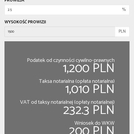
PROWIZJA
%
WYSOKOŚĆ PROWIZJI
PLN
Podatek od czynności cywilno-prawnych
1,200 PLN
Taksa notarialna (opłata notarialna)
1,010 PLN
VAT od taksy notarialnej (opłaty notarialnej)
232.3 PLN
Wniosek do WKW
200 PLN