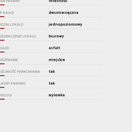
Własność
TAN PRAWNY
dwumiesięczna
P KAUCJI
jednopoziomowy
ODZAJ LOKALU
biurowy
ZEZNACZENIE LOKALU
asfalt
OJAZD
miejskie
GRZEWANIE
tak
OŻLIWOŚĆ PARKOWANIA
tak
ŁASNY PARKING
wylewka
ODŁOGI