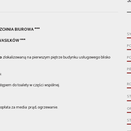
S
ZCHNIA BIUROWA ***
S
WASILKÓW ***
P
ro
zlokalizowaną na pierwszym piętrze budynku usługowego blisko
P
PI
.
R
stępem
do toalety w części wspólnej.
S
płata za media: prąd, ogrzewanie.
O
S