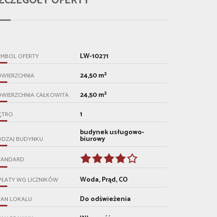
ZCZEGÓŁY OFERTY
LW-10271
YMBOL OFERTY
24,50 m²
OWIERZCHNIA
24,50 m²
OWIERZCHNIA CAŁKOWITA
1
ĘTRO
budynek usługowo-
biurowy
ODZAJ BUDYNKU
TANDARD
Woda, Prąd, CO
PŁATY WG LICZNIKÓW
Do odświeżenia
TAN LOKALU