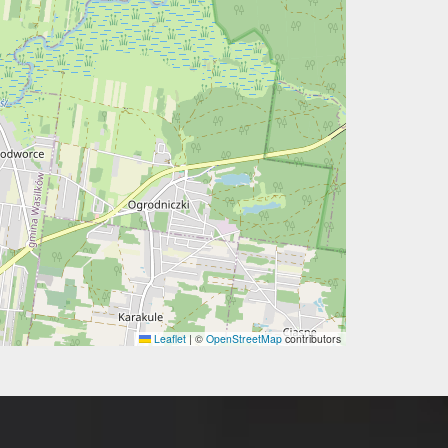
Leaflet
|
©
OpenStreetMap
contributors