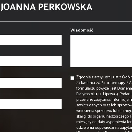
- JOANNA PERKOWSKA
Wiadomość
Zgodnie z art.13 ust.1 i ust.2 
27 kwietnia 2016 r. informuję, 
formularzu powyżej jest Domena N
Białymstoku, ul. Lipowa 4. Podan
przesłane zapytania. Informujem
swoich danych oraz ich sprostow
wniesienia sprzeciwu lub cofni
skargi do organu nadzorczego.
miesięcy od daty wypełnienia f
udzielenia odpowiedzi na zapyt