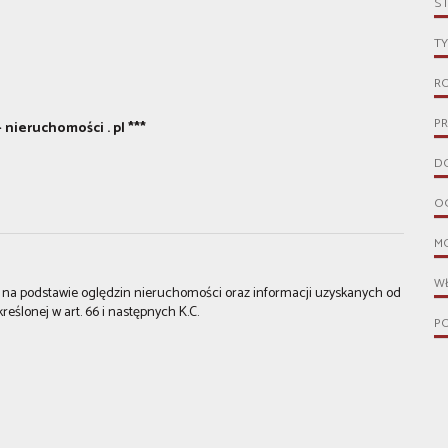
S
TY
R
PR
- nieruchomości . pl ***
D
O
M
W
st na podstawie oględzin nieruchomości oraz informacji uzyskanych od
kreślonej w art. 66 i następnych K.C.
P