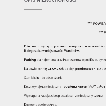
OPIS NIERUCHOMOŚCI
*** POWIER
*** 
Polecam do wynajmu pomieszczenie przeznaczone na
biu
Białegostoku w miejscowości
Wasilków.
Parking
dla najemców oraz interesantów w pobliżu budynku
Na powierzchnię
24,5m2
składa się
1 pomieszczenie
z do
Stan lokalu - do odświeżenia.
Koszt wynajmu miesięczne
-
20 zł/m2 netto
(+VAT 23%)+ o
Wymagana kaucja zabezpieczająca - 2 miesięczny czynsz.
Dostępne powierzchnie: