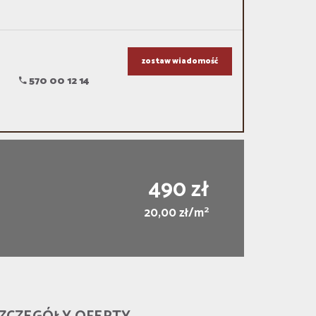
zostaw wiadomość
570 00 12 14
490 zł
2
20,00 zł/m