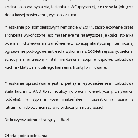
aneksu, osobna sypialnia, łazienka z WC (prysznic),
antresola
(ok.13m2
dodatkowej powierzchni, wys. do 2,40 m).
Mieszkanie po kompleksowym remoncie w 2014r., zaprojektowane przez
architekta wykończone jest
materiałami najwyższej jakości:
stolarka
okienna i drzwiowa na zamówienie z izolacją akustyczną i termiczną,
ogrzewanie podłogowe; antresola wykonana z 200-letniej sosny, bielona;
schody na antresolę - stal nierdzewna, stopnie dębowe; zabudowa
kuchni - blaty z narutalnego kamienia, fronty fornirowane.
Mieszkanie sprzedawane jest
z pełnym wyposażeniem
: zabudowa
stała kuchni z AGD (blat indukcyjny, piekarnik elektryczny, zmywarka,
lodówka), w sypialni łoże małżeńskie i przestronna szafa z
lutrami, umeblowaniem salonu widocznym na zdjeciach.
Niski czynsz administracyjny - 280 zł.
Oferta godna polecania.