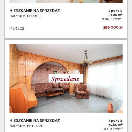
MIESZKANIE NA SPRZEDAŻ
2 pokoje
2
37,00 m
BIAŁYSTOK, MŁODYCH
2
9 702,70 zł/m
359 000 zł
MS-7402
MIESZKANIE NA SPRZEDAŻ
3 pokoje
2
57,80 m
BIAŁYSTOK, PIETRASZE
2
5 000,00 zł/m