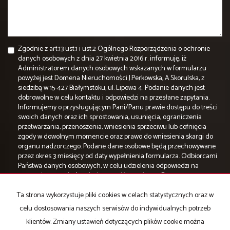
Zgodnie z art.13 ust.1 i ust.2 Ogólnego Rozporządzenia o ochronie
danych osobowych z dnia 27 kwietnia 2016 r. informuję, iż
Administratorem danych osobowych wskazanych w formularzu
powyżej jest Domena Nieruchomości J.Perkowska, A.Skorulska, z
siedzibą w 15-427 Białymstoku, ul. Lipowa 4. Podanie danych jest
dobrowolne w celu kontaktu i odpowiedzi na przesłane zapytania.
Informujemy o przysługującym Pani/Panu prawie dostępu do treści
swoich danych oraz ich sprostowania, usunięcia, ograniczenia
przetwarzania, przenoszenia, wniesienia sprzeciwu lub cofnięcia
zgody w dowolnym momencie oraz prawo do wniesienia skargi do
organu nadzorczego. Podane dane osobowe będą przechowywane
przez okres 3 miesięcy od daty wypełnienia formularza. Odbiorcami
Państwa danych osobowych, w celu udzielenia odpowiedzi na
zapytania, mogą być podmioty współpracujące z Domena
Nieruchomości J.Perkowska, A.Skorulska. Podane dane osobowe nie
będą podlegały profilowaniu oraz nie będą przekazywane do państwa
Ta strona wykorzystuje pliki cookies w celach statystycznych oraz w
trzeciego i organizacji międzynarodowych.
celu dostosowania naszych serwisów do indywidualnych potrzeb
klientów. Zmiany ustawień dotyczących plików cookie można