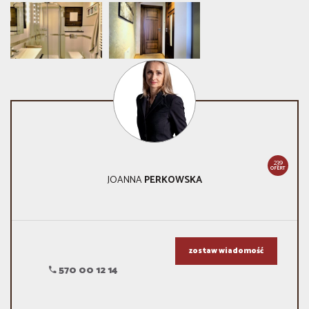
239
OFERT
JOANNA
PERKOWSKA
zostaw wiadomość
570 00 12 14