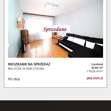
MIESZKANIE NA SPRZEDAŻ
3 pokoje
2
47,90 m
BIAŁYSTOK, WYSOKI STOCZEK
2
7 703,55 zł/m
369 000 zł
MS-7805