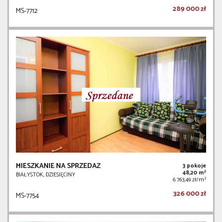
289 000 zł
MS-7712
MIESZKANIE NA SPRZEDAŻ
3 pokoje
2
48,20 m
BIAŁYSTOK, DZIESIĘCINY
2
6 763,49 zł/m
326 000 zł
MS-7754