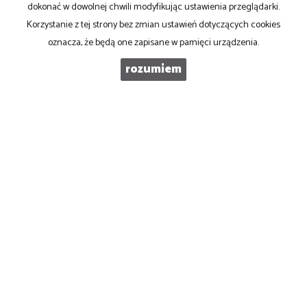
dokonać w dowolnej chwili modyfikując ustawienia przeglądarki.
Korzystanie z tej strony bez zmian ustawień dotyczących cookies
oznacza, że będą one zapisane w pamięci urządzenia.
rozumiem
Domena Nieruchomości
15-427 Białystok
ul. Lipowa 4 lok.105
biuro@bialystok-nieruchomosci.pl
Mieszkania
na wynajem
Domy
na wynajem
Działki
na wynajem
Lokale
na wynajem
Hale
na wynajem
Obiekty
na wynajem
Mieszkania
na sprzedaż
Domy
na sprzedaż
Działki
na sprzedaż
Lokale
na sprzedaż