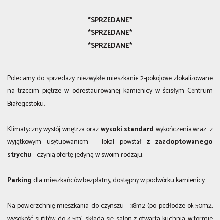
*SPRZEDANE*
*SPRZEDANE*
*SPRZEDANE*
Polecamy do sprzedazy niezwykłe mieszkanie 2-pokojowe zlokalizowane
na trzecim piętrze w odrestaurowanej kamienicy w ścisłym Centrum
Białegostoku.
Klimatyczny wystój wnętrza oraz
wysoki standard
wykończenia wraz z
wyjątkowym usytuowaniem - lokal powstał
z zaadoptowanego
strychu
- czynią ofertę jedyną w swoim rodzaju.
Parking
dla mieszkańców bezpłatny, dostępny w podwórku kamienicy.
Na powierzchnię mieszkania do czynszu - 38m2 (po podłodze ok 50m2,
wysokość sufitów do 4,5m) składa się salon z otwartą kuchnią w formie