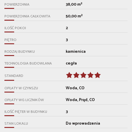
38,00 m²
POWIERZCHNIA
50,00 m²
POWIERZCHNIA CAŁKOWITA
2
ILOŚĆ POKOI
3
PIĘTRO
kamienica
RODZAJ BUDYNKU
cegła
TECHNOLOGIA BUDOWLANA
STANDARD
Woda, CO
OPŁATY W CZYNSZU
Woda, Prąd, CO
OPŁATY WG LICZNIKÓW
3
ILOŚĆ PIĘTER W BUDYNKU
Do wprowadzenia
STAN LOKALU