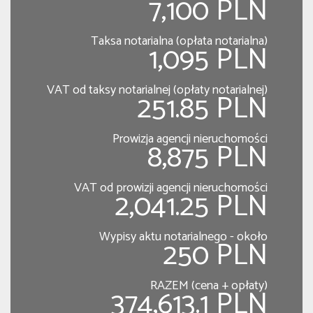
7,100 PLN
Taksa notarialna (opłata notarialna)
1,095 PLN
VAT od taksy notarialnej (opłaty notarialnej)
251.85 PLN
Prowizja agencji nieruchomości
8,875 PLN
VAT od prowizji agencji nieruchomości
2,041.25 PLN
Wypisy aktu notarialnego - około
250 PLN
RAZEM (cena + opłaty)
374,613.1 PLN