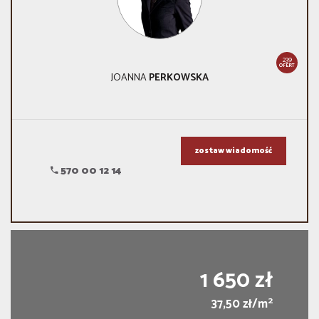
239
OFERT
JOANNA
PERKOWSKA
zostaw wiadomość
570 00 12 14
1 650 zł
2
37,50 zł/m