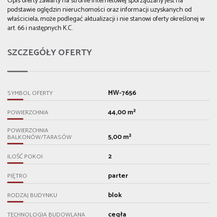
Opis oferty zawarty na stronie internetowej sporządzany jest na
podstawie oględzin nieruchomości oraz informacji uzyskanych od
właściciela, może podlegać aktualizacji i nie stanowi oferty określonej w
art. 66 i następnych K.C.
SZCZEGÓŁY OFERTY
MW-7656
SYMBOL OFERTY
44,00 m²
POWIERZCHNIA
POWIERZCHNIA
5,00 m²
BALKONÓW/TARASÓW
2
ILOŚĆ POKOI
parter
PIĘTRO
blok
RODZAJ BUDYNKU
cegła
TECHNOLOGIA BUDOWLANA