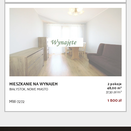
MIESZKANIE NA WYNAJEM
2 pokoje
2
48,00 m
BIAŁYSTOK, NOWE MIASTO
2
37,50 zł/m
1 800 zł
MW-7272