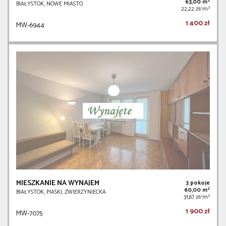
2
63,00 m
BIAŁYSTOK, NOWE MIASTO
2
22,22 zł/m
1 400 zł
MW-6944
MIESZKANIE NA WYNAJEM
3 pokoje
2
60,00 m
BIAŁYSTOK, PIASKI, ZWIERZYNIECKA
2
31,67 zł/m
1 900 zł
MW-7075