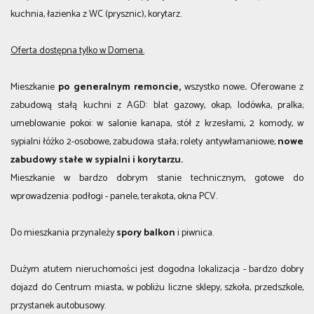
kuchnia, łazienka z WC (prysznic), korytarz.
Oferta dostępna tylko w Domena.
Mieszkanie
po generalnym remoncie,
wszystko nowe
.
Oferowane z
zabudową stałą kuchni z AGD: blat gazowy, okap, lodówka, pralka;
umeblowanie pokoi: w salonie kanapa, stół z krzesłami, 2 komody, w
sypialni łóżko 2-osobowe, zabudowa stała; rolety antywłamaniowe;
nowe
zabudowy stałe w sypialni i korytarzu.
Mieszkanie w bardzo dobrym stanie technicznym, gotowe do
wprowadzenia: podłogi - panele, terakota, okna PCV.
Do mieszkania przynależy
spory balkon
i piwnica.
Dużym atutem nieruchomości jest dogodna lokalizacja - bardzo dobry
dojazd do Centrum miasta, w pobliżu liczne sklepy, szkoła, przedszkole,
przystanek autobusowy.