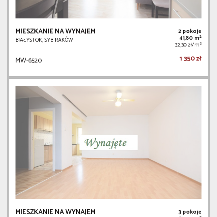
MIESZKANIE NA WYNAJEM
2 pokoje
2
41,80 m
BIAŁYSTOK, SYBIRAKÓW
2
32,30 zł/m
1 350 zł
MW-6520
MIESZKANIE NA WYNAJEM
3 pokoje