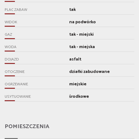
tak
PLAC ZABAW
na podwórko
WIDOK
tak - miejski
GAZ
tak - miejska
WODA
asfalt
DOJAZD
działki zabudowane
OTOCZENIE
miejskie
OGRZEWANIE
środkowe
USYTUOWANIE
POMIESZCZENIA