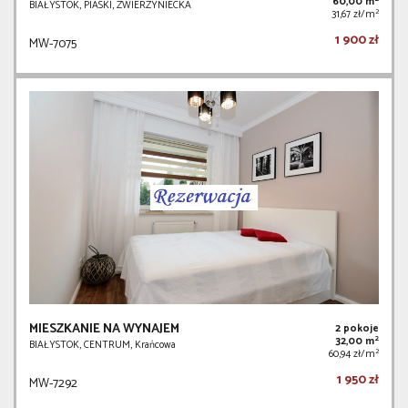
60,00 m
BIAŁYSTOK, PIASKI, ZWIERZYNIECKA
2
31,67 zł/m
1 900 zł
MW-7075
MIESZKANIE NA WYNAJEM
2 pokoje
2
32,00 m
BIAŁYSTOK, CENTRUM, Krańcowa
2
60,94 zł/m
1 950 zł
MW-7292