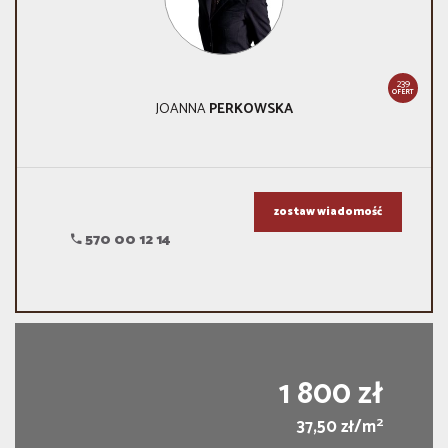
239
OFERT
JOANNA
PERKOWSKA
zostaw wiadomość
570 00 12 14
1 800 zł
2
37,50 zł/m