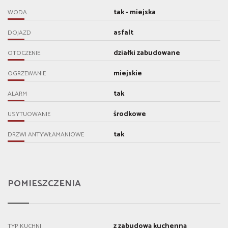
tak - miejska
WODA
asfalt
DOJAZD
działki zabudowane
OTOCZENIE
miejskie
OGRZEWANIE
tak
ALARM
środkowe
USYTUOWANIE
tak
DRZWI ANTYWŁAMANIOWE
POMIESZCZENIA
z zabudową kuchenną
TYP KUCHNI