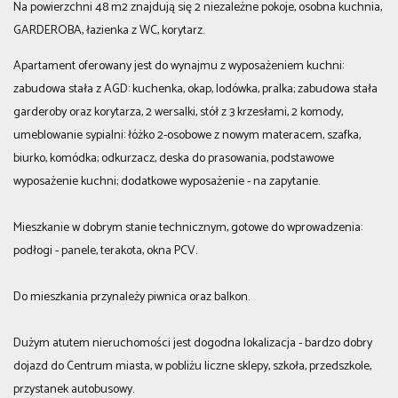
Na powierzchni 48 m2 znajdują się 2 niezależne pokoje, osobna kuchnia,
GARDEROBA, łazienka z WC, korytarz.
Apartament oferowany jest do wynajmu z wyposażeniem kuchni:
zabudowa stała z AGD: kuchenka, okap, lodówka, pralka; zabudowa stała
garderoby oraz korytarza, 2 wersalki, stół z 3 krzesłami, 2 komody,
umeblowanie sypialni: łóżko 2-osobowe z nowym materacem, szafka,
biurko, komódka; odkurzacz, deska do prasowania, podstawowe
wyposażenie kuchni; dodatkowe wyposażenie - na zapytanie.
Mieszkanie w dobrym stanie technicznym, gotowe do wprowadzenia:
podłogi - panele, terakota, okna PCV.
Do mieszkania przynależy piwnica oraz balkon.
Dużym atutem nieruchomości jest dogodna lokalizacja - bardzo dobry
dojazd do Centrum miasta, w pobliżu liczne sklepy, szkoła, przedszkole,
przystanek autobusowy.