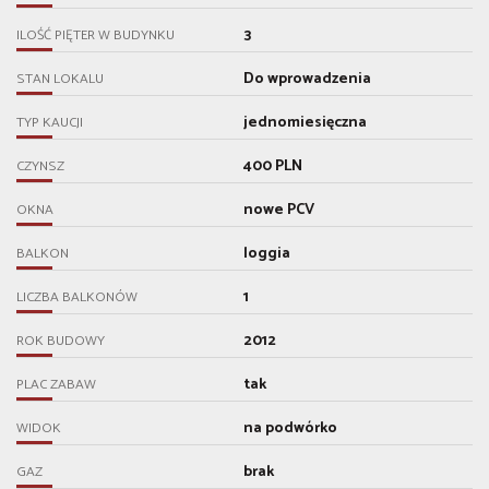
3
ILOŚĆ PIĘTER W BUDYNKU
Do wprowadzenia
STAN LOKALU
jednomiesięczna
TYP KAUCJI
400 PLN
CZYNSZ
nowe PCV
OKNA
loggia
BALKON
1
LICZBA BALKONÓW
2012
ROK BUDOWY
tak
PLAC ZABAW
na podwórko
WIDOK
brak
GAZ