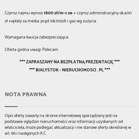
Czynsz najmu wynosi
1800 zł/m-c ze
+ czynsz administracyjny ok.400
zł +opłaty za media: prąd (ok.100zł) i gaz wg zużycia.
Wymagana kaucja zabezpieczająca.
Oferta godna uwagi. Polecam.
*** ZAPRASZAMY NA BEZPŁATNĄ PREZENTACJĘ ***
*** BIALYSTOK - NIERUCHOMOSCI . PL ***
NOTA PRAWNA
Opis oferty zawarty na stronie internetowej sporządzany jest na
podstawie oględzin nieruchomości oraz informacji uzyskanych od
właściciela, może podlegać aktualizacji i nie stanowi oferty określonej w
art. 66 i następnych K.C.