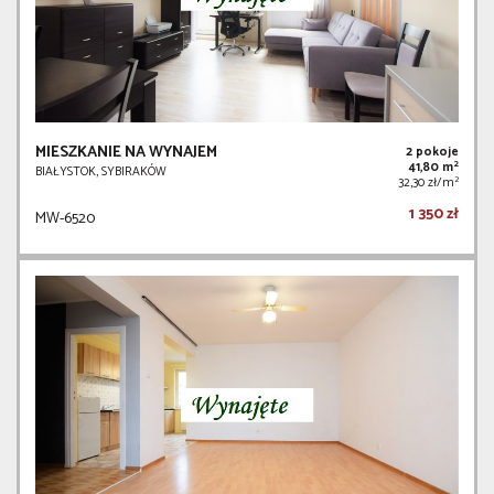
MIESZKANIE NA WYNAJEM
2 pokoje
2
41,80 m
BIAŁYSTOK, SYBIRAKÓW
2
32,30 zł/m
1 350 zł
MW-6520