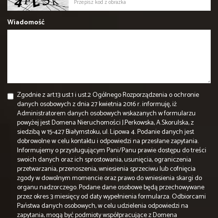
Wiadomość
Zgodnie z art.13 ust.1 i ust.2 Ogólnego Rozporządzenia o ochronie
danych osobowych z dnia 27 kwietnia 2016 r. informuję, iż
Administratorem danych osobowych wskazanych w formularzu
powyżej jest Domena Nieruchomości J.Perkowska, A.Skorulska, z
siedzibą w 15-427 Białymstoku, ul. Lipowa 4. Podanie danych jest
dobrowolne w celu kontaktu i odpowiedzi na przesłane zapytania.
Informujemy o przysługującym Pani/Panu prawie dostępu do treści
swoich danych oraz ich sprostowania, usunięcia, ograniczenia
przetwarzania, przenoszenia, wniesienia sprzeciwu lub cofnięcia
zgody w dowolnym momencie oraz prawo do wniesienia skargi do
organu nadzorczego. Podane dane osobowe będą przechowywane
przez okres 3 miesięcy od daty wypełnienia formularza. Odbiorcami
Państwa danych osobowych, w celu udzielenia odpowiedzi na
zapytania, mogą być podmioty współpracujące z Domena