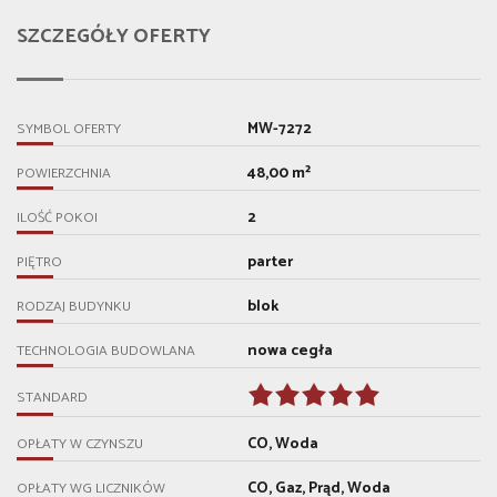
SZCZEGÓŁY OFERTY
MW-7272
SYMBOL OFERTY
48,00 m²
POWIERZCHNIA
2
ILOŚĆ POKOI
parter
PIĘTRO
blok
RODZAJ BUDYNKU
nowa cegła
TECHNOLOGIA BUDOWLANA
STANDARD
CO, Woda
OPŁATY W CZYNSZU
CO, Gaz, Prąd, Woda
OPŁATY WG LICZNIKÓW