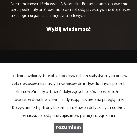
Nieruchomości J.Perkowska, A.Skorulska. Podane dane osobowe nie
będą podlegały profilowaniu oraz nie będą przekazywane do państwa
trzeciego i organizacji międzynarodowych.
Domena Nieruchomości
15-427 Białystok
Ta strona wykorzystuje pliki cookies w celach statystycznych oraz w
ul. Lipowa 4 lok.105
celu dostosowania naszych serwisów do indywidualnych potrzeb
klientów. Zmiany ustawień dotyczących plików cookie można
biuro@bialystok-nieruchomosci.pl
dokonać w dowolnej chwili modyfikując ustawienia przeglądarki.
Mieszkania
na wynajem
Korzystanie z tej strony bez zmian ustawień dotyczących cookies
Domy
na wynajem
oznacza, że będą one zapisane w pamięci urządzenia.
Działki
na wynajem
Lokale
na wynajem
rozumiem
Hale
na wynajem
Obiekty
na wynajem