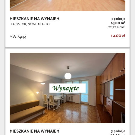
MIESZKANIE NA WYNAJEM
3 pokoje
2
63,00 m
BIAŁYSTOK, NOWE MIASTO
2
22,22 zł/m
1 400 zł
MW-6944
MIESZKANIE NA WYNAJEM
3 pokoje
2